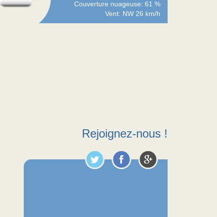
Couverture nuageuse: 61 %
Vent: NW 26 km/h
Rejoignez-nous !