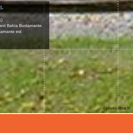
t
.
).
 est Bahía Bustamante.
stamante est
©photo-libre.fr