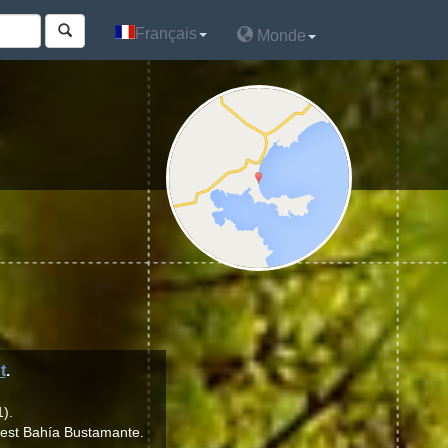
Français
Français
Monde
Monde
t
.
).
 est Bahía Bustamante.