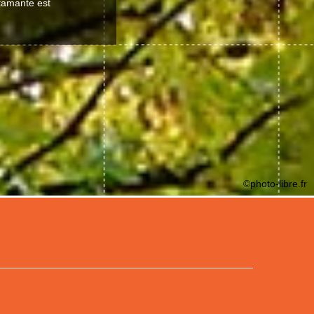
stamante est
©photo-libre.fr