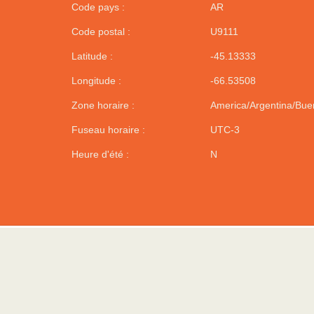
Code pays :
AR
Code postal :
U9111
Latitude :
-45.13333
Longitude :
-66.53508
Zone horaire :
America/Argentina/Bue
Fuseau horaire :
UTC-3
Heure d'été :
N