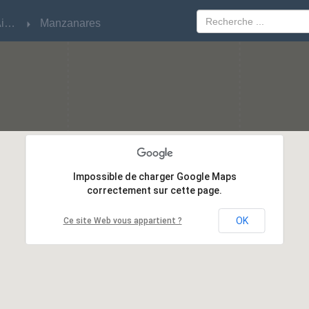
Buenos Aires
Buenos Aires
Manzanares
Manzanares
Impossible de charger Google Maps
Impossible de charger Google Maps
correctement sur cette page.
correctement sur cette page.
OK
OK
Ce site Web vous appartient ?
Ce site Web vous appartient ?