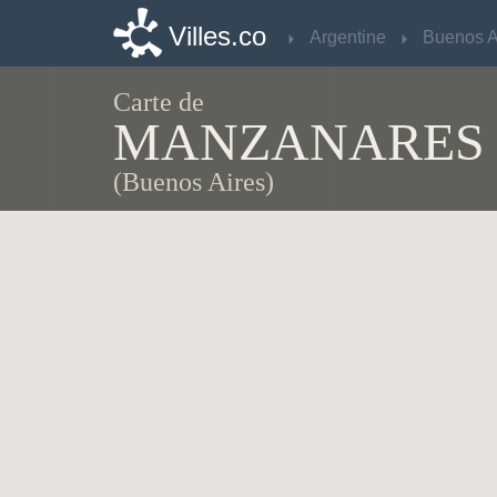
Villes.co
Villes.co
Argentine
Argentine
Carte de
MANZANARES
(Buenos Aires)