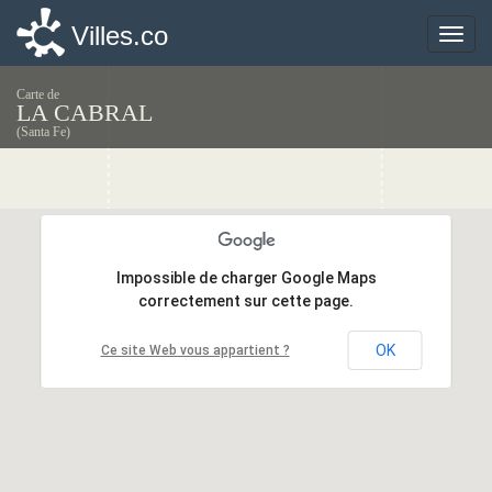
Villes.co
Villes.co
Toggle
Toggle
naviga
naviga
Carte de
LA CABRAL
(Santa Fe)
Impossible de charger Google Maps
Impossible de charger Google Maps
correctement sur cette page.
correctement sur cette page.
OK
OK
Ce site Web vous appartient ?
Ce site Web vous appartient ?