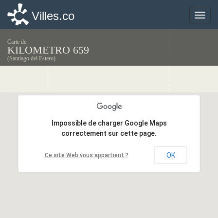
Villes.co
Villes.co
Toggle
Toggle
naviga
naviga
Carte de
KILOMETRO 659
(Santiago del Estero)
Impossible de charger Google Maps
Impossible de charger Google Maps
correctement sur cette page.
correctement sur cette page.
OK
OK
Ce site Web vous appartient ?
Ce site Web vous appartient ?