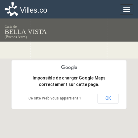
Villes.co
Villes.co
Toggle
Toggle
naviga
naviga
Carte de
BELLA VISTA
(Buenos Aires)
Impossible de charger Google Maps
Impossible de charger Google Maps
correctement sur cette page.
correctement sur cette page.
OK
OK
Ce site Web vous appartient ?
Ce site Web vous appartient ?