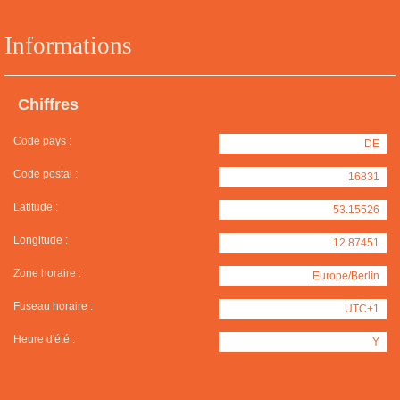
Informations
Chiffres
Code pays :
DE
Code postal :
16831
Latitude :
53.15526
Longitude :
12.87451
Zone horaire :
Europe/Berlin
Fuseau horaire :
UTC+1
Heure d'été :
Y