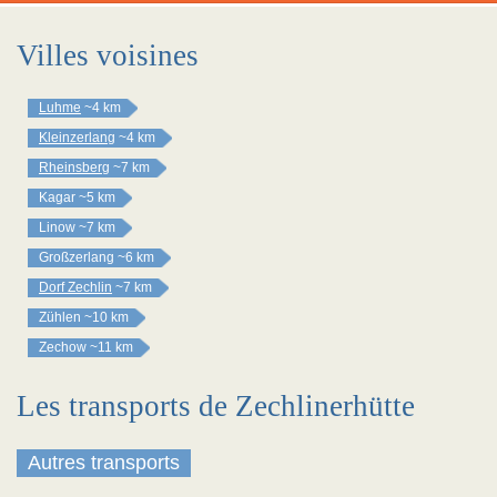
Villes voisines
Luhme
~4 km
Kleinzerlang
~4 km
Rheinsberg
~7 km
Kagar
~5 km
Linow
~7 km
Großzerlang
~6 km
Dorf Zechlin
~7 km
Zühlen
~10 km
Zechow
~11 km
Les transports de Zechlinerhütte
Autres transports