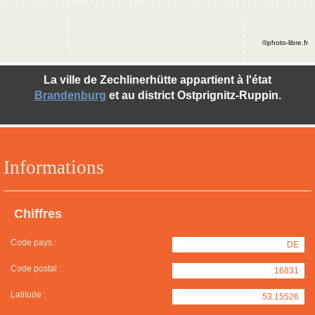
©photo-libre.fr
La ville de Zechlinerhütte appartient à l'état
Brandenburg
et au district Ostprignitz-Ruppin.
Informations
Chiffres
Code pays :
DE
Code postal :
16831
Latitude :
53.15526