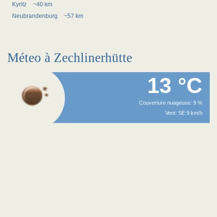
Kyritz
~40 km
Neubrandenburg
~57 km
Méteo à Zechlinerhütte
13 °C
Couverture nuageuse: 9 %
Vent: SE 9 km/h