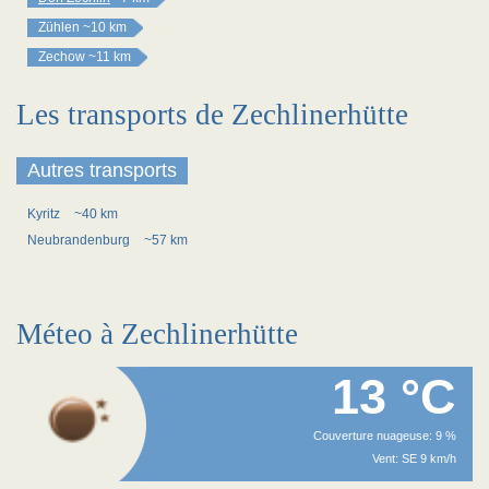
Zühlen
~10 km
Zechow
~11 km
Les transports de Zechlinerhütte
Autres transports
Kyritz
~40 km
Neubrandenburg
~57 km
Méteo à Zechlinerhütte
13 °C
Couverture nuageuse: 9 %
Vent: SE 9 km/h