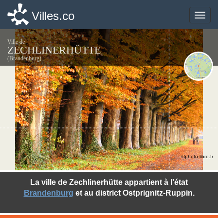
Villes.co
Villes.co
Toggle
Toggle
naviga
naviga
Ville de
ZECHLINERHÜTTE
(Brandenburg)
©photo-libre.fr
La ville de Zechlinerhütte appartient à l'état
Brandenburg
et au district Ostprignitz-Ruppin.