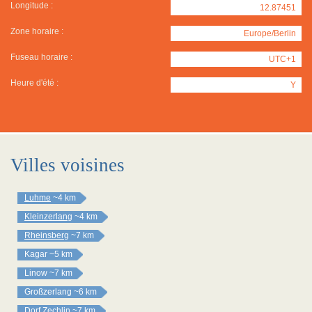
Longitude :
12.87451
Zone horaire :
Europe/Berlin
Fuseau horaire :
UTC+1
Heure d'été :
Y
Villes voisines
Luhme
~4 km
Kleinzerlang
~4 km
Rheinsberg
~7 km
Kagar
~5 km
Linow
~7 km
Großzerlang
~6 km
Dorf Zechlin
~7 km