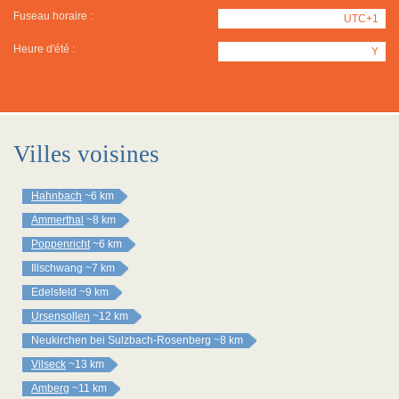
Fuseau horaire :
UTC+1
Heure d'été :
Y
Villes voisines
Hahnbach
~6 km
Ammerthal
~8 km
Poppenricht
~6 km
Illschwang
~7 km
Edelsfeld
~9 km
Ursensollen
~12 km
Neukirchen bei Sulzbach-Rosenberg
~8 km
Vilseck
~13 km
Amberg
~11 km