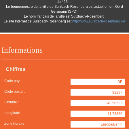
de 426 m.
Le bourgemestre de la ville de Sulzbach-Rosenberg est actuellement Gerd
Geismann (SPD).
Le nom français de la ville est Sulzbach-Rosenberg.
Le site Internet de Sulzbach-Rosenberg est
http://www.sulzbach-rosenberg.de
Informations
Chiffres
Code pays :
DE
Code postal :
92237
Latitude :
49.50522
Longitude :
11.73860
Zone horaire :
Europe/Berlin