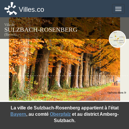
Villes.co
Villes.co
Toggle
Toggle
naviga
naviga
Ville de
SULZBACH-ROSENBERG
(Bayern)
©photo-libre.fr
La ville de Sulzbach-Rosenberg appartient à l'état
Bayern
, au comté
Oberpfalz
et au district Amberg-
Sulzbach.