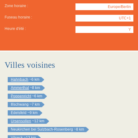
Zone horaire :
Europe/Berlin
Fuseau horaire :
UTC+1
Heure d'été :
Y
Villes voisines
Hahnbach
~6 km
Ammerthal
~8 km
Poppenricht
~6 km
Illschwang
~7 km
Edelsfeld
~9 km
Ursensollen
~12 km
Neukirchen bei Sulzbach-Rosenberg
~8 km
Vilseck
~13 km