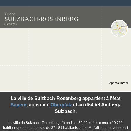
Ville de
SULZBACH-ROSENBERG
(Bayern)
©photo-libre.fr
La ville de Sulzbach-Rosenberg appartient à l'état
Bayern
, au comté
Oberpfalz
et au district Amberg-
Sulzbach.
La ville de Sulzbach-Rosenberg s'étend sur 53,19 km² et compte 19 781
habitants pour une densité de 371,89 habitants par km². L'altitude moyenne est