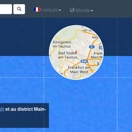
Français
Français
Monde
Monde
dt
et au district Main-