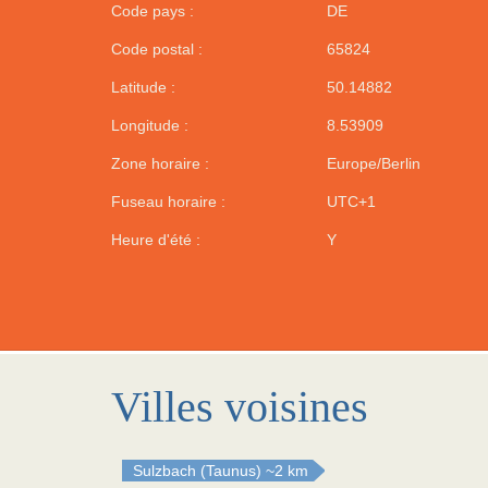
Code pays :
DE
Code postal :
65824
Latitude :
50.14882
Longitude :
8.53909
Zone horaire :
Europe/Berlin
Fuseau horaire :
UTC+1
Heure d'été :
Y
Villes voisines
Sulzbach (Taunus)
~2 km