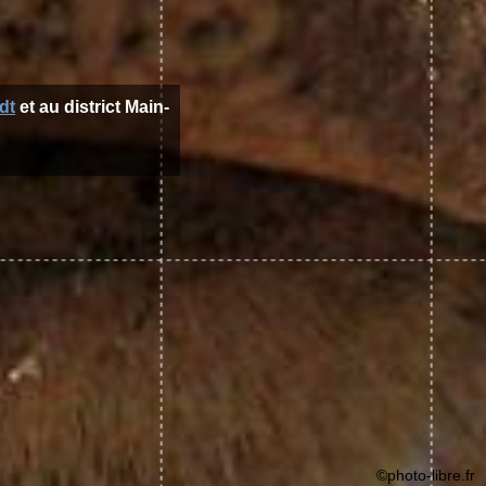
dt
et au district Main-
©photo-libre.fr