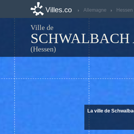
Villes.co
Villes.co
Allemagne
Allemagne
Hessen
Hessen
Ville de
SCHWALBACH 
(Hessen)
La ville de Schwalba