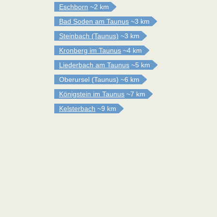
Eschborn
~2 km
Bad Soden am Taunus
~3 km
Steinbach (Taunus)
~3 km
Kronberg im Taunus
~4 km
Liederbach am Taunus
~5 km
Oberursel (Taunus)
~6 km
Königstein im Taunus
~7 km
Kelsterbach
~9 km