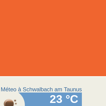
Méteo à Schwalbach am Taunus
23 °C