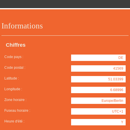
Informations
Chiffres
Code pays :
DE
Code postal :
41569
Latitude :
51.03399
Longitude :
6.68996
Zone horaire :
Europe/Berlin
Fuseau horaire :
UTC+1
Heure d'été :
Y