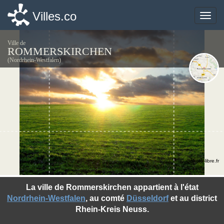
Villes.co
Villes.co
Toggle
Toggle
naviga
naviga
Ville de
ROMMERSKIRCHEN
(Nordrhein-Westfalen)
©photo-libre.fr
La ville de Rommerskirchen appartient à l'état
Nordrhein-Westfalen
, au comté
Düsseldorf
et au district
Rhein-Kreis Neuss.