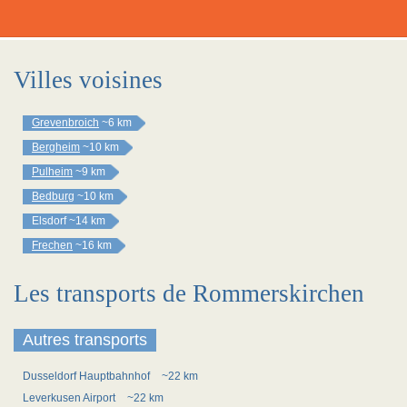
Villes voisines
Grevenbroich
~6 km
Bergheim
~10 km
Pulheim
~9 km
Bedburg
~10 km
Elsdorf
~14 km
Frechen
~16 km
Les transports de Rommerskirchen
Autres transports
Dusseldorf Hauptbahnhof
~22 km
Leverkusen Airport
~22 km