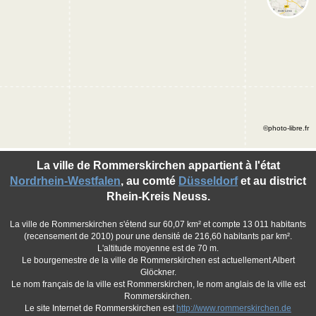
©photo-libre.fr
La ville de Rommerskirchen appartient à l'état
Nordrhein-Westfalen
, au comté
Düsseldorf
et au district
Rhein-Kreis Neuss.
La ville de Rommerskirchen s'étend sur 60,07 km² et compte 13 011 habitants
(recensement de 2010) pour une densité de 216,60 habitants par km².
L'altitude moyenne est de 70 m.
Le bourgemestre de la ville de Rommerskirchen est actuellement Albert
Glöckner.
Le nom français de la ville est Rommerskirchen, le nom anglais de la ville est
Rommerskirchen.
Le site Internet de Rommerskirchen est
http://www.rommerskirchen.de