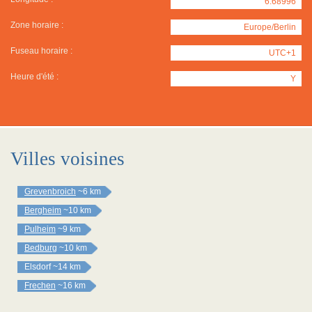
6.68996
Zone horaire :
Europe/Berlin
Fuseau horaire :
UTC+1
Heure d'été :
Y
Villes voisines
Grevenbroich
~6 km
Bergheim
~10 km
Pulheim
~9 km
Bedburg
~10 km
Elsdorf
~14 km
Frechen
~16 km