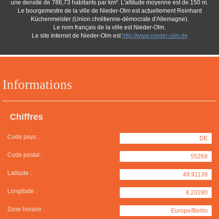
une densité de 786,73 habitants par km². L'altitude moyenne est de 150 m.
Le bourgemestre de la ville de Nieder-Olm est actuellement Reinhard
Küchenmeister (Union chrétienne-démocrate d'Allemagne).
Le nom français de la ville est Nieder-Olm.
Le site Internet de Nieder-Olm est
http://www.nieder-olm.de
Informations
Chiffres
Code pays :
DE
Code postal :
55268
Latitude :
49.91139
Longitude :
8.20280
Zone horaire :
Europe/Berlin