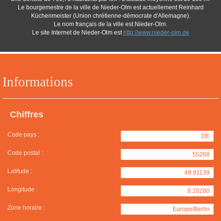
Le bourgemestre de la ville de Nieder-Olm est actuellement Reinhard
Küchenmeister (Union chrétienne-démocrate d'Allemagne).
Le nom français de la ville est Nieder-Olm.
Le site Internet de Nieder-Olm est
http://www.nieder-olm.de
Informations
Chiffres
Code pays :
DE
Code postal :
55268
Latitude :
49.91139
Longitude :
8.20280
Zone horaire :
Europe/Berlin