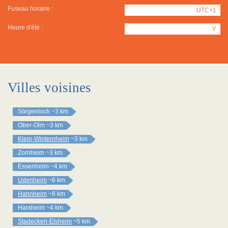
Fuseau horaire :
UTC+1
Heure d'été :
Y
Villes voisines
Sörgenloch
~3 km
Ober-Olm
~3 km
Klein-Winternheim
~3 km
Zornheim
~3 km
Essenheim
~4 km
Udenheim
~6 km
Hahnheim
~6 km
Harxheim
~4 km
Stadecken-Elsheim
~5 km