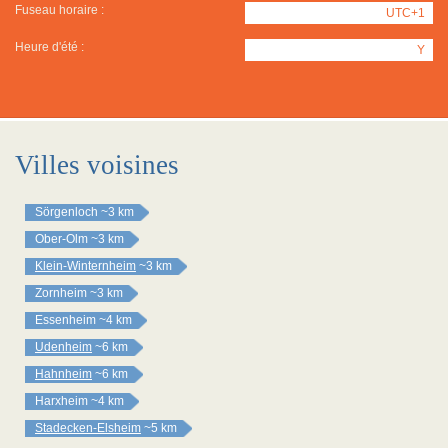
Fuseau horaire :
UTC+1
Heure d'été :
Y
Villes voisines
Sörgenloch
~3 km
Ober-Olm
~3 km
Klein-Winternheim
~3 km
Zornheim
~3 km
Essenheim
~4 km
Udenheim
~6 km
Hahnheim
~6 km
Harxheim
~4 km
Stadecken-Elsheim
~5 km