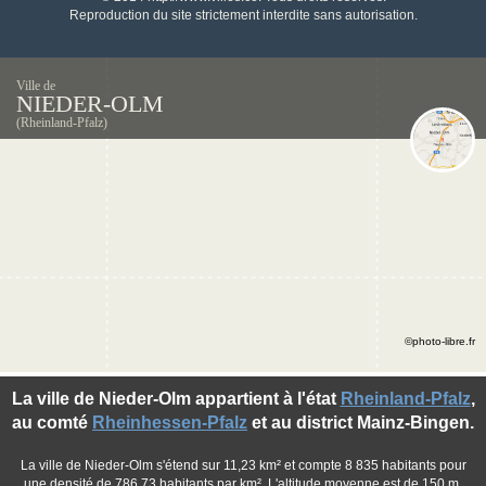
Reproduction du site strictement interdite sans autorisation.
Ville de
NIEDER-OLM
(Rheinland-Pfalz)
©photo-libre.fr
La ville de Nieder-Olm appartient à l'état
Rheinland-Pfalz
,
au comté
Rheinhessen-Pfalz
et au district Mainz-Bingen.
La ville de Nieder-Olm s'étend sur 11,23 km² et compte 8 835 habitants pour
une densité de 786,73 habitants par km². L'altitude moyenne est de 150 m.