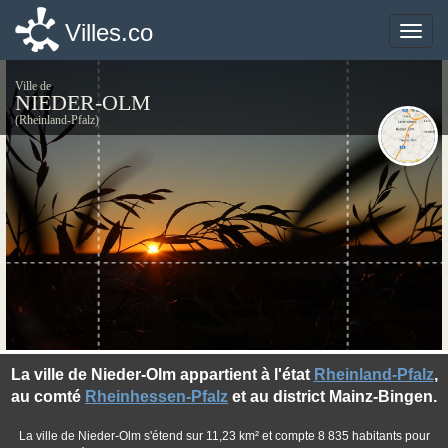
Villes.co
Villes.co
Toggle
Toggle
naviga
naviga
Ville de
NIEDER-OLM
(Rheinland-Pfalz)
©photo-libre.fr
La ville de Nieder-Olm appartient à l'état
Rheinland-Pfalz
,
au comté
Rheinhessen-Pfalz
et au district Mainz-Bingen.
La ville de Nieder-Olm s'étend sur 11,23 km² et compte 8 835 habitants pour