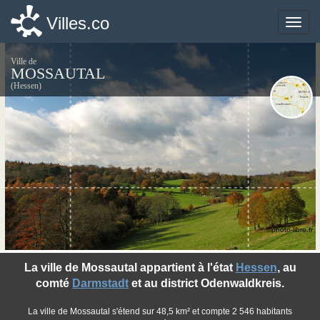
Villes.co
Villes.co
Toggle
Toggle
naviga
naviga
Ville de
MOSSAUTAL
(Hessen)
©photo-libre.fr
La ville de Mossautal appartient à l'état
Hessen
, au
comté
Darmstadt
et au district Odenwaldkreis.
La ville de Mossautal s'étend sur 48,5 km² et compte 2 546 habitants