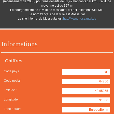
(recensement de 2008) pour une densité de 52,49 habitants par km². L'altitude
moyenne est de 327 m.
Le bourgemestre de la ville de Mossautal est actuellement Willi Keil.
Le nom français de la ville est Mossautal.
Le site Internet de Mossautal est
http://www.mossautal.de
Informations
Chiffres
Code pays :
DE
Code postal :
64756
Latitude :
49.65255
Longitude :
8.91536
Zone horaire :
Europe/Berlin