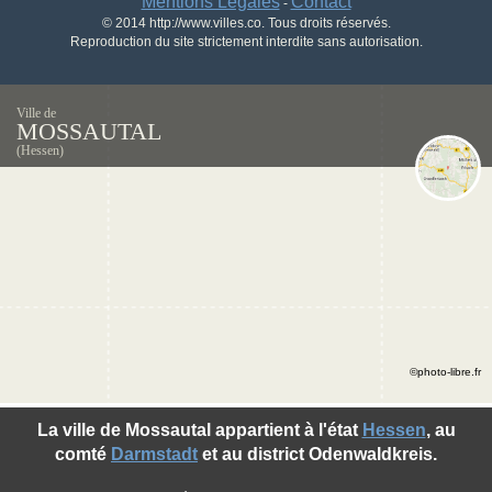
Mentions Légales
Contact
-
© 2014 http://www.villes.co. Tous droits réservés.
Reproduction du site strictement interdite sans autorisation.
Ville de
MOSSAUTAL
(Hessen)
©photo-libre.fr
La ville de Mossautal appartient à l'état
Hessen
, au
comté
Darmstadt
et au district Odenwaldkreis.