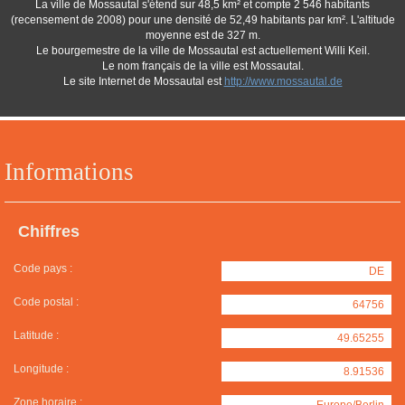
La ville de Mossautal s'étend sur 48,5 km² et compte 2 546 habitants
(recensement de 2008) pour une densité de 52,49 habitants par km². L'altitude
moyenne est de 327 m.
Le bourgemestre de la ville de Mossautal est actuellement Willi Keil.
Le nom français de la ville est Mossautal.
Le site Internet de Mossautal est
http://www.mossautal.de
Informations
Chiffres
Code pays :
DE
Code postal :
64756
Latitude :
49.65255
Longitude :
8.91536
Zone horaire :
Europe/Berlin