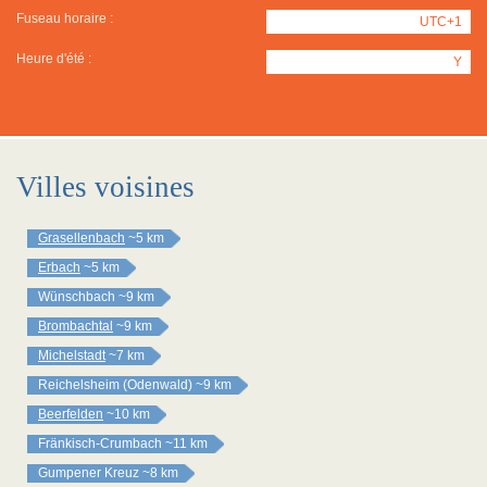
Fuseau horaire :
UTC+1
Heure d'été :
Y
Villes voisines
Grasellenbach
~5 km
Erbach
~5 km
Wünschbach
~9 km
Brombachtal
~9 km
Michelstadt
~7 km
Reichelsheim (Odenwald)
~9 km
Beerfelden
~10 km
Fränkisch-Crumbach
~11 km
Gumpener Kreuz
~8 km