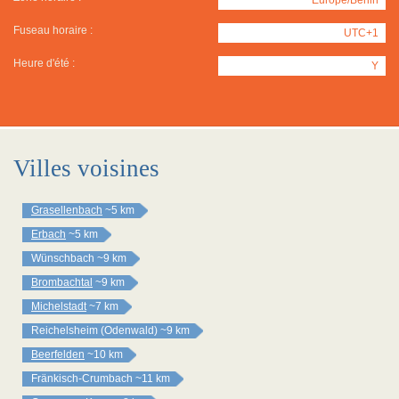
Fuseau horaire :
UTC+1
Heure d'été :
Y
Villes voisines
Grasellenbach
~5 km
Erbach
~5 km
Wünschbach
~9 km
Brombachtal
~9 km
Michelstadt
~7 km
Reichelsheim (Odenwald)
~9 km
Beerfelden
~10 km
Fränkisch-Crumbach
~11 km