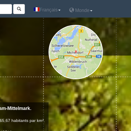
Français
Français
Monde
Monde
dam-Mittelmark.
65,67 habitants par km².