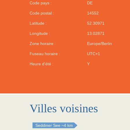
Code pays :
DE
Code postal :
14552
Latitude :
52.30971
Longitude :
13.02871
Zone horaire :
Europe/Berlin
Fuseau horaire :
UTC+1
Heure d'été :
Y
Villes voisines
Seddiner See
~4 km