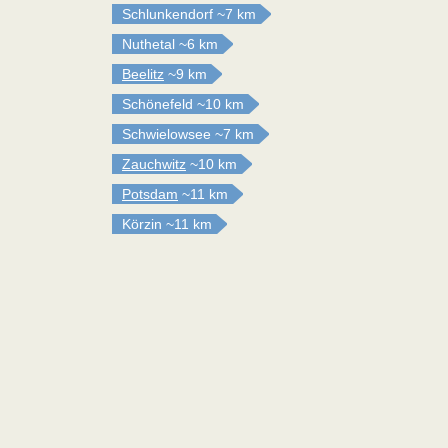
Schlunkendorf
~7 km
Nuthetal
~6 km
Beelitz
~9 km
Schönefeld
~10 km
Schwielowsee
~7 km
Zauchwitz
~10 km
Potsdam
~11 km
Körzin
~11 km