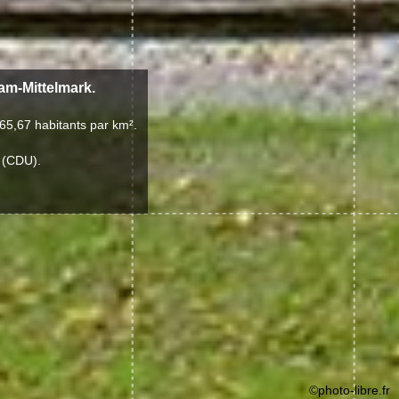
dam-Mittelmark.
65,67 habitants par km².
 (CDU).
©photo-libre.fr