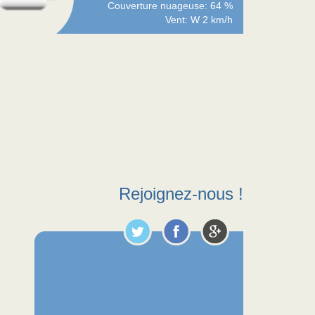
Couverture nuageuse: 64 %
Vent: W 2 km/h
Rejoignez-nous !