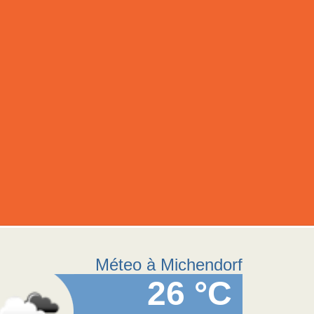
Méteo à Michendorf
26 °C