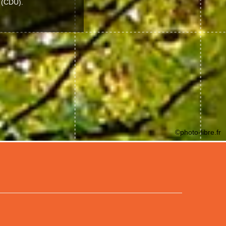
 (CDU).
©photo-libre.fr