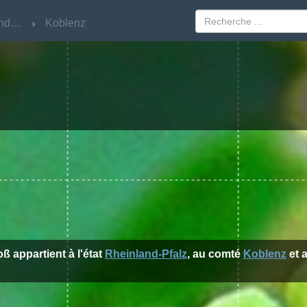
Rheinland-Pfalz
Rheinland-Pfalz
Koblenz
Koblenz
ß appartient à l'état
Rheinland-Pfalz
, au comté
Koblenz
et a