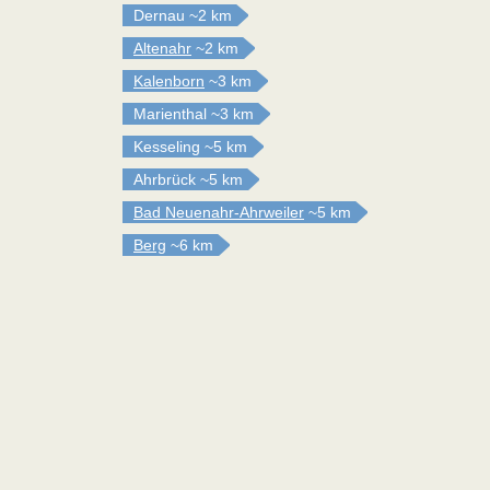
Dernau
~2 km
Altenahr
~2 km
Kalenborn
~3 km
Marienthal
~3 km
Kesseling
~5 km
Ahrbrück
~5 km
Bad Neuenahr-Ahrweiler
~5 km
Berg
~6 km