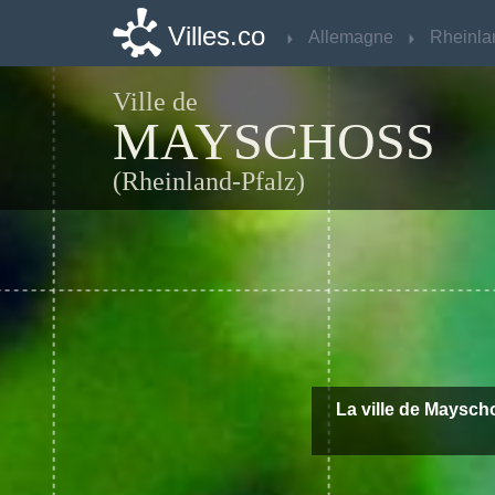
Villes.co
Villes.co
Allemagne
Allemagne
Ville de
MAYSCHOSS
(Rheinland-Pfalz)
La ville de Mayscho