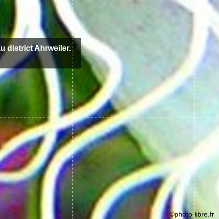
u district Ahrweiler.
©photo-libre.fr