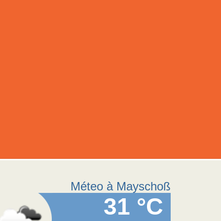
Méteo à Mayschoß
31 °C