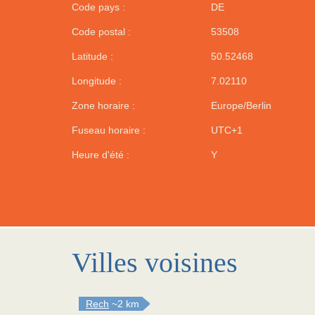
Code pays :
DE
Code postal :
53508
Latitude :
50.52468
Longitude :
7.02110
Zone horaire :
Europe/Berlin
Fuseau horaire :
UTC+1
Heure d'été :
Y
Villes voisines
Rech
~2 km