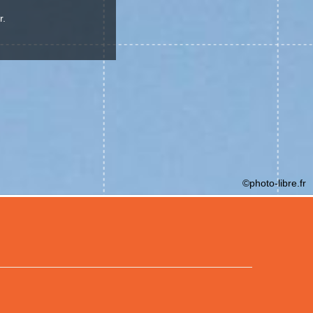
r.
©photo-libre.fr