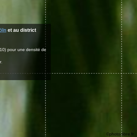
öln
et au district
10) pour une densité de
r.
©photo-libre.fr