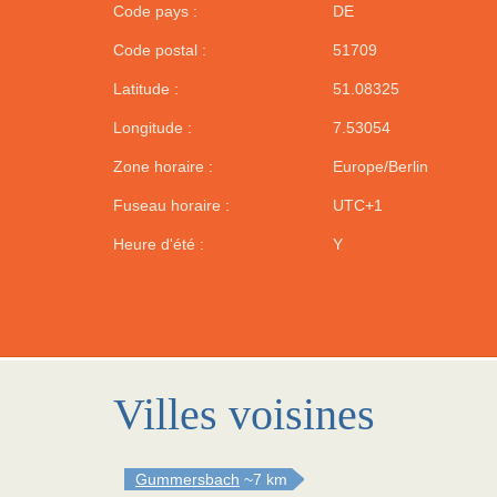
Code pays :
DE
Code postal :
51709
Latitude :
51.08325
Longitude :
7.53054
Zone horaire :
Europe/Berlin
Fuseau horaire :
UTC+1
Heure d'été :
Y
Villes voisines
Gummersbach
~7 km