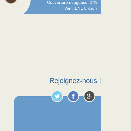
Couverture nuageuse: 2 %
Vent: ENE 6 km/h
Rejoignez-nous !