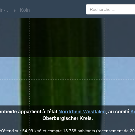
Nordrhein-Westfalen
Nordrhein-Westfalen
Köln
Köln
enheide appartient à l'état
Nordrhein-Westfalen
, au comté
K
Oberbergischer Kreis.
e s'étend sur 54,99 km² et compte 13 758 habitants (recensement de 20