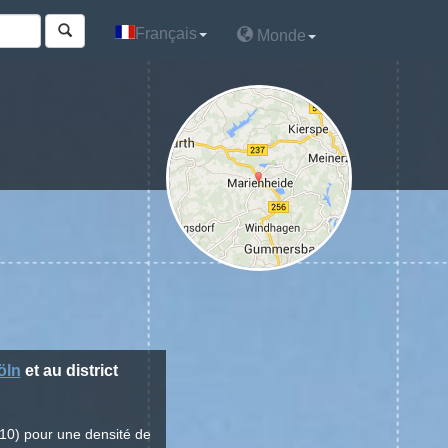
Français
Français
Monde
Monde
öln
et au district
10) pour une densité de