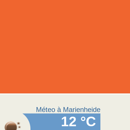
Méteo à Marienheide
12 °C