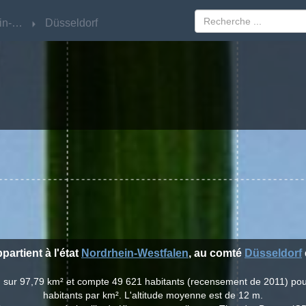
Nordrhein-Westfalen
Nordrhein-Westfalen
Düsseldorf
Düsseldorf
partient à l'état
Nordrhein-Westfalen
, au comté
Düsseldorf
nd sur 97,79 km² et compte 49 621 habitants (recensement de 2011) po
habitants par km². L'altitude moyenne est de 12 m.