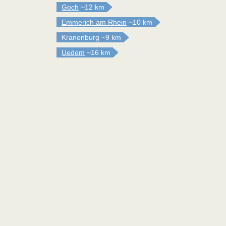
Goch
~12 km
Emmerich am Rhein
~10 km
Kranenburg
~9 km
Uedem
~16 km