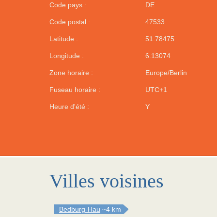
Code pays :
DE
Code postal :
47533
Latitude :
51.78475
Longitude :
6.13074
Zone horaire :
Europe/Berlin
Fuseau horaire :
UTC+1
Heure d'été :
Y
Villes voisines
Bedburg-Hau
~4 km