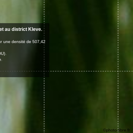
et au district Kleve.
ur une densité de 507,42
DU).
e.
©photo-libre.fr