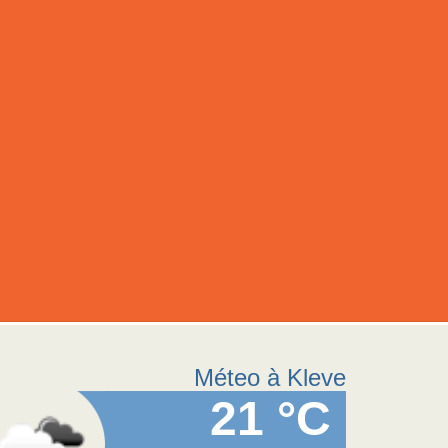
Méteo à Kleve
21 °C