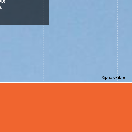
DU).
e.
©photo-libre.fr