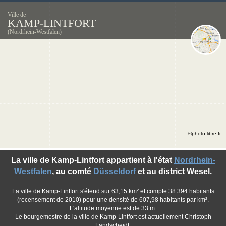
Ville de
KAMP-LINTFORT
(Nordrhein-Westfalen)
©photo-libre.fr
La ville de Kamp-Lintfort appartient à l'état
Nordrhein-
Westfalen
, au comté
Düsseldorf
et au district Wesel.
La ville de Kamp-Lintfort s'étend sur 63,15 km² et compte 38 394 habitants
(recensement de 2010) pour une densité de 607,98 habitants par km².
L'altitude moyenne est de 33 m.
Le bourgemestre de la ville de Kamp-Lintfort est actuellement Christoph
Landscheidt.