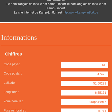
Le nom français de la ville est Kamp-Lintfort, le nom anglais de la ville est
Kamp-Lintfort.
Le site Internet de Kamp-Lintfort est
http://www.kamp-lintfort.de
Informations
Chiffres
Code pays :
DE
Code postal :
47475
Latitude :
51.50288
Longitude :
6.55171
Zone horaire :
Europe/Berlin
Fuseau horaire :
UTC+1