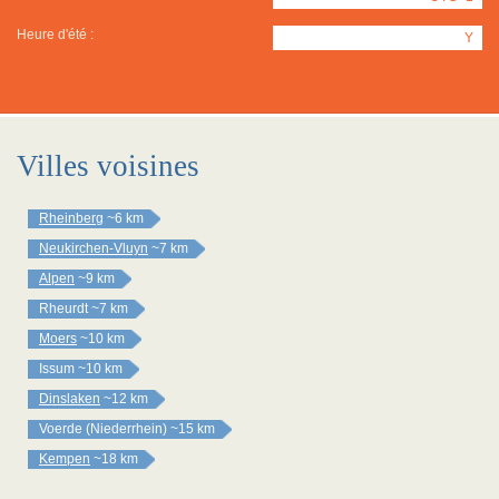
Heure d'été :
Y
Villes voisines
Rheinberg
~6 km
Neukirchen-Vluyn
~7 km
Alpen
~9 km
Rheurdt
~7 km
Moers
~10 km
Issum
~10 km
Dinslaken
~12 km
Voerde (Niederrhein)
~15 km
Kempen
~18 km