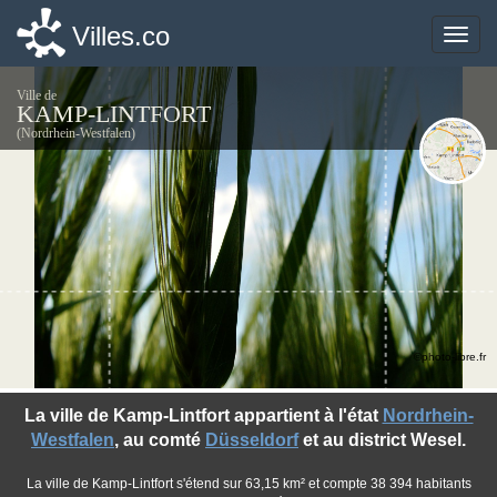
Villes.co
Villes.co
Toggle
Toggle
naviga
naviga
Ville de
KAMP-LINTFORT
(Nordrhein-Westfalen)
©photo-libre.fr
La ville de Kamp-Lintfort appartient à l'état
Nordrhein-
Westfalen
, au comté
Düsseldorf
et au district Wesel.
La ville de Kamp-Lintfort s'étend sur 63,15 km² et compte 38 394 habitants