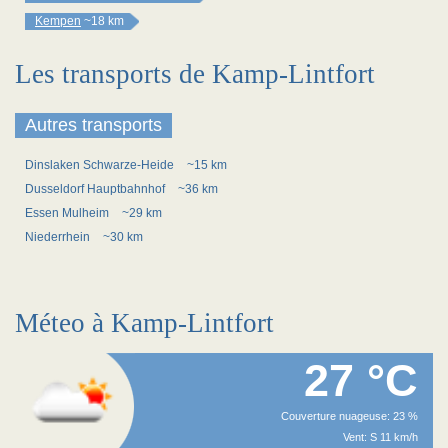
Kempen
~18 km
Les transports de Kamp-Lintfort
Autres transports
Dinslaken Schwarze-Heide
~15 km
Dusseldorf Hauptbahnhof
~36 km
Essen Mulheim
~29 km
Niederrhein
~30 km
Méteo à Kamp-Lintfort
27 °C
Couverture nuageuse: 23 %
Vent: S 11 km/h