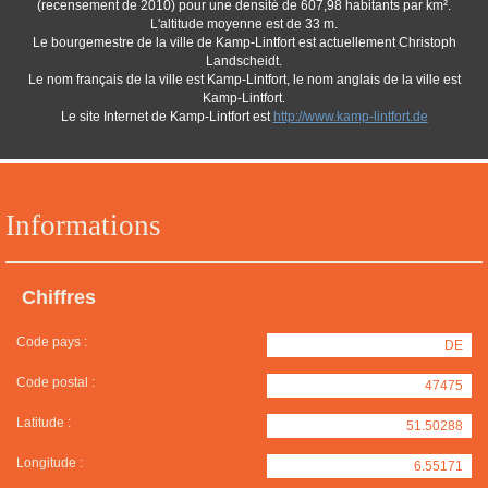
(recensement de 2010) pour une densité de 607,98 habitants par km².
L'altitude moyenne est de 33 m.
Le bourgemestre de la ville de Kamp-Lintfort est actuellement Christoph
Landscheidt.
Le nom français de la ville est Kamp-Lintfort, le nom anglais de la ville est
Kamp-Lintfort.
Le site Internet de Kamp-Lintfort est
http://www.kamp-lintfort.de
Informations
Chiffres
Code pays :
DE
Code postal :
47475
Latitude :
51.50288
Longitude :
6.55171