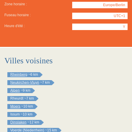
Zone horaire :
Europe/Berlin
Fuseau horaire :
UTC+1
Heure d'été :
Y
Villes voisines
Rheinberg
~6 km
Neukirchen-Vluyn
~7 km
Alpen
~9 km
Rheurdt
~7 km
Moers
~10 km
Issum
~10 km
Dinslaken
~12 km
Voerde (Niederrhein)
~15 km