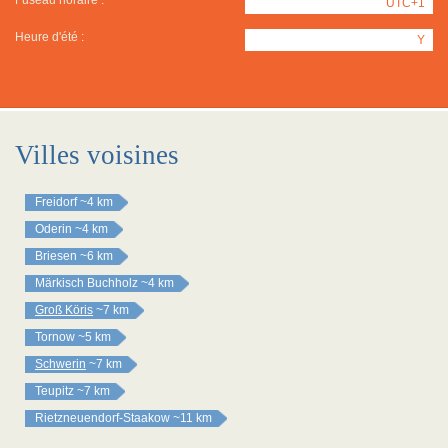
Fuseau horaire :
UTC+1
Heure d'été :
Y
Villes voisines
Freidorf
~4 km
Oderin
~4 km
Briesen
~6 km
Märkisch Buchholz
~4 km
Groß Köris
~7 km
Tornow
~5 km
Schwerin
~7 km
Teupitz
~7 km
Rietzneuendorf-Staakow
~11 km