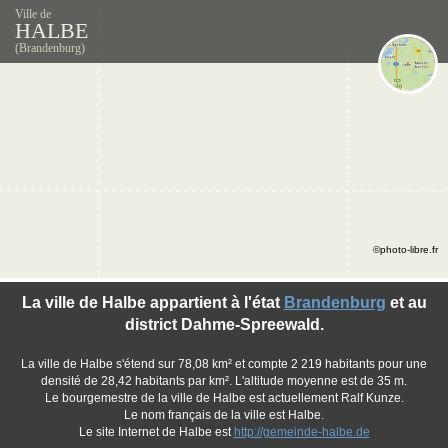
Ville de
HALBE
(Brandenburg)
©photo-libre.fr
La ville de Halbe appartient à l'état
Brandenburg
et au
district Dahme-Spreewald.
La ville de Halbe s'étend sur 78,08 km² et compte 2 219 habitants pour une
densité de 28,42 habitants par km². L'altitude moyenne est de 35 m.
Le bourgemestre de la ville de Halbe est actuellement Ralf Kunze.
Le nom français de la ville est Halbe.
Le site Internet de Halbe est
http://gemeinde-halbe.de