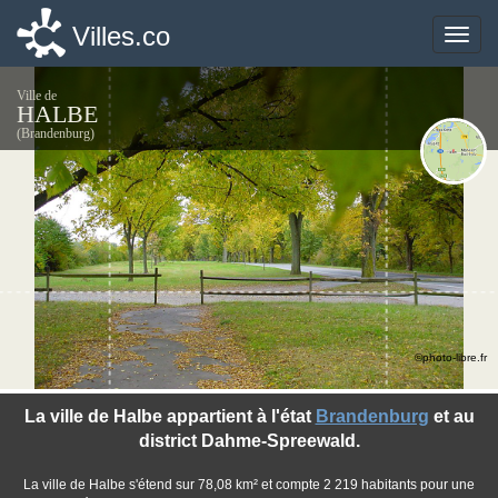
Villes.co
Villes.co
Toggle
Toggle
naviga
naviga
Ville de
HALBE
(Brandenburg)
©photo-libre.fr
La ville de Halbe appartient à l'état
Brandenburg
et au
district Dahme-Spreewald.
La ville de Halbe s'étend sur 78,08 km² et compte 2 219 habitants pour une