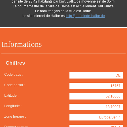
densité de 28,42 habitants par km². L'altitude moyenne est de 35 m.
Le bourgemestre de la ville de Halbe est actuellement Ralf Kunze.
Le nom français de la ville est Halbe.
Le site Internet de Halbe est
http://gemeinde-halbe.de
Informations
Chiffres
Code pays :
DE
Code postal :
15757
Latitude :
52.10666
Longitude :
13.70097
Zone horaire :
Europe/Berlin