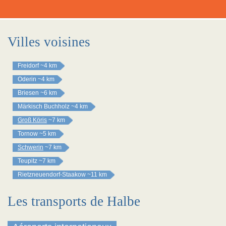
Villes voisines
Freidorf
~4 km
Oderin
~4 km
Briesen
~6 km
Märkisch Buchholz
~4 km
Groß Köris
~7 km
Tornow
~5 km
Schwerin
~7 km
Teupitz
~7 km
Rietzneuendorf-Staakow
~11 km
Les transports de Halbe