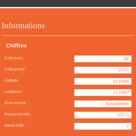
Informations
Chiffres
Code pays :
DE
Code postal :
15757
Latitude :
52.10666
Longitude :
13.70097
Zone horaire :
Europe/Berlin
Fuseau horaire :
UTC+1
Heure d'été :
Y