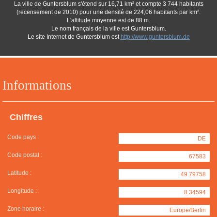
La ville de Guntersblum s'étend sur 16,71 km² et compte 3 744 habitants
(recensement de 2010) pour une densité de 224,06 habitants par km².
L'altitude moyenne est de 88 m.
Le nom français de la ville est Guntersblum.
Le site Internet de Guntersblum est
http://www.guntersblum.de
Informations
Chiffres
Code pays :
DE
Code postal :
67583
Latitude :
49.79758
Longitude :
8.34594
Zone horaire :
Europe/Berlin