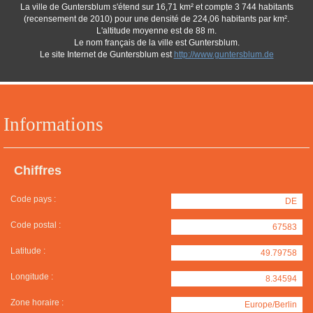
La ville de Guntersblum s'étend sur 16,71 km² et compte 3 744 habitants
(recensement de 2010) pour une densité de 224,06 habitants par km².
L'altitude moyenne est de 88 m.
Le nom français de la ville est Guntersblum.
Le site Internet de Guntersblum est
http://www.guntersblum.de
Informations
Chiffres
Code pays :
DE
Code postal :
67583
Latitude :
49.79758
Longitude :
8.34594
Zone horaire :
Europe/Berlin