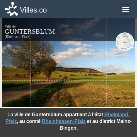
Villes.co
Villes.co
Toggle
Toggle
naviga
naviga
Ville de
GUNTERSBLUM
(Rheinland-Pfalz)
©photo-libre.fr
La ville de Guntersblum appartient à l'état
Rheinland-
Pfalz
, au comté
Rheinhessen-Pfalz
et au district Mainz-
Bingen.