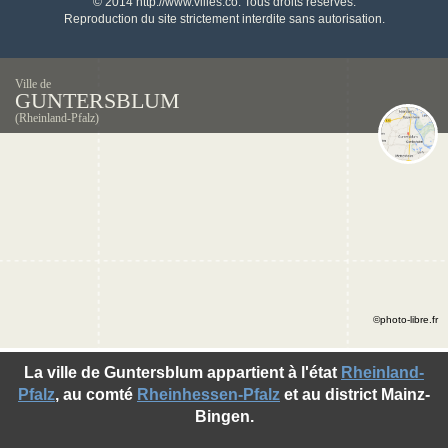
© 2014 http://www.villes.co. Tous droits réservés.
Reproduction du site strictement interdite sans autorisation.
Ville de
GUNTERSBLUM
(Rheinland-Pfalz)
©photo-libre.fr
La ville de Guntersblum appartient à l'état
Rheinland-
Pfalz
, au comté
Rheinhessen-Pfalz
et au district Mainz-
Bingen.