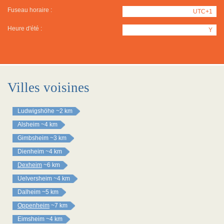
Fuseau horaire :
UTC+1
Heure d'été :
Y
Villes voisines
Ludwigshöhe
~2 km
Alsheim
~4 km
Gimbsheim
~3 km
Dienheim
~4 km
Dexheim
~6 km
Uelversheim
~4 km
Dalheim
~5 km
Oppenheim
~7 km
Eimsheim
~4 km