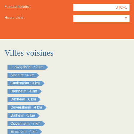
Fuseau horaire :
UTC+1
Heure d'été :
Y
Villes voisines
Ludwigshöhe
~2 km
Alsheim
~4 km
Gimbsheim
~3 km
Dienheim
~4 km
Dexheim
~6 km
Uelversheim
~4 km
Dalheim
~5 km
Oppenheim
~7 km
Eimsheim
~4 km