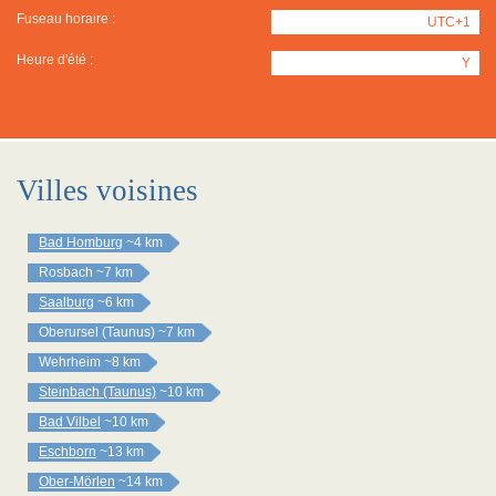
Fuseau horaire :
UTC+1
Heure d'été :
Y
Villes voisines
Bad Homburg
~4 km
Rosbach
~7 km
Saalburg
~6 km
Oberursel (Taunus)
~7 km
Wehrheim
~8 km
Steinbach (Taunus)
~10 km
Bad Vilbel
~10 km
Eschborn
~13 km
Ober-Mörlen
~14 km