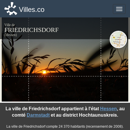
Villes.co
Villes.co
Toggle
Toggle
naviga
naviga
Ville de
FRIEDRICHSDORF
(Hessen)
©photo-libre.fr
La ville de Friedrichsdorf appartient à l'état
Hessen
, au
comté
Darmstadt
et au district Hochtaunuskreis.
La ville de Friedrichsdorf compte 24 370 habitants (recensement de 2008).