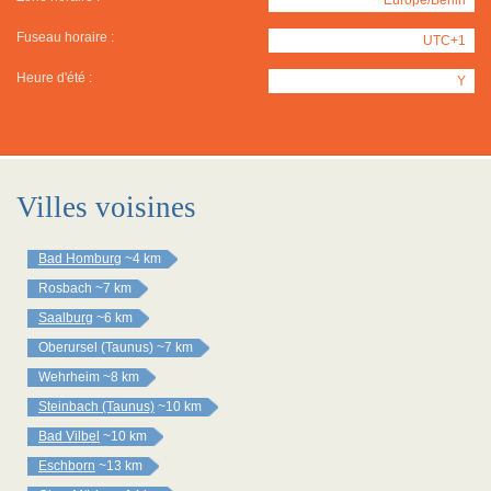
Fuseau horaire :
UTC+1
Heure d'été :
Y
Villes voisines
Bad Homburg
~4 km
Rosbach
~7 km
Saalburg
~6 km
Oberursel (Taunus)
~7 km
Wehrheim
~8 km
Steinbach (Taunus)
~10 km
Bad Vilbel
~10 km
Eschborn
~13 km