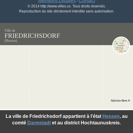
Mentions Légales
Contact
-
© 2014 http://www.villes.co. Tous droits réservés.
Reproduction du site strictement interdite sans autorisation.
Ville de
FRIEDRICHSDORF
(Hessen)
©photo-libre.fr
La ville de Friedrichsdorf appartient à l'état
Hessen
, au
comté
Darmstadt
et au district Hochtaunuskreis.