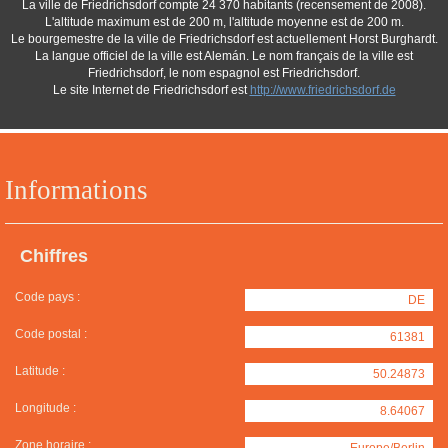
La ville de Friedrichsdorf compte 24 370 habitants (recensement de 2008).
L'altitude maximum est de 200 m, l'altitude moyenne est de 200 m.
Le bourgemestre de la ville de Friedrichsdorf est actuellement Horst Burghardt.
La langue officiel de la ville est Alemán. Le nom français de la ville est
Friedrichsdorf, le nom espagnol est Friedrichsdorf.
Le site Internet de Friedrichsdorf est
http://www.friedrichsdorf.de
Informations
Chiffres
Code pays :
DE
Code postal :
61381
Latitude :
50.24873
Longitude :
8.64067
Zone horaire :
Europe/Berlin