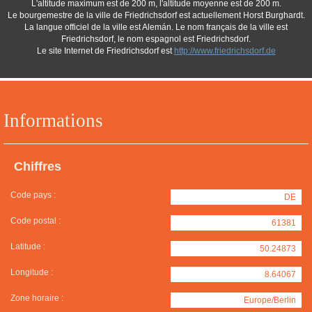
L'altitude maximum est de 200 m, l'altitude moyenne est de 200 m.
Le bourgemestre de la ville de Friedrichsdorf est actuellement Horst Burghardt.
La langue officiel de la ville est Alemán. Le nom français de la ville est
Friedrichsdorf, le nom espagnol est Friedrichsdorf.
Le site Internet de Friedrichsdorf est
http://www.friedrichsdorf.de
Informations
Chiffres
Code pays :
DE
Code postal :
61381
Latitude :
50.24873
Longitude :
8.64067
Zone horaire :
Europe/Berlin