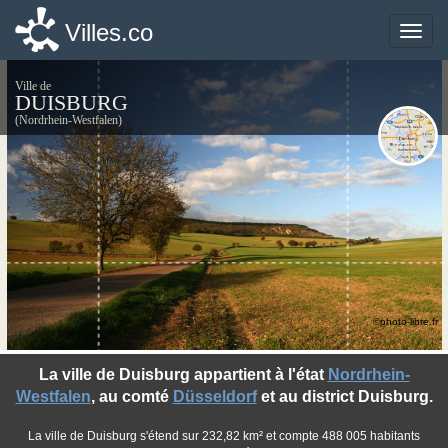
Villes.co
Villes.co
Toggle
Toggle
naviga
naviga
Ville de
DUISBURG
(Nordrhein-Westfalen)
©photo-libre.fr
La ville de Duisburg appartient à l'état
Nordrhein-
Westfalen
, au comté
Düsseldorf
et au district Duisburg.
La ville de Duisburg s'étend sur 232,82 km² et compte 488 005 habitants