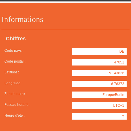
Informations
Chiffres
Code pays :
DE
Code postal :
47051
Latitude :
51.43626
Longitude :
6.76373
Zone horaire :
Europe/Berlin
Fuseau horaire :
UTC+1
Heure d'été :
Y