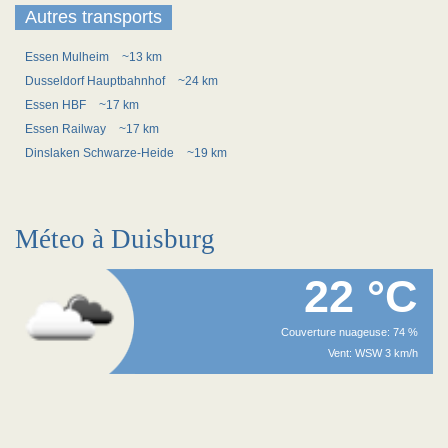
Autres transports
Essen Mulheim
~13 km
Dusseldorf Hauptbahnhof
~24 km
Essen HBF
~17 km
Essen Railway
~17 km
Dinslaken Schwarze-Heide
~19 km
Méteo à Duisburg
22 °C
Couverture nuageuse: 74 %
Vent: WSW 3 km/h