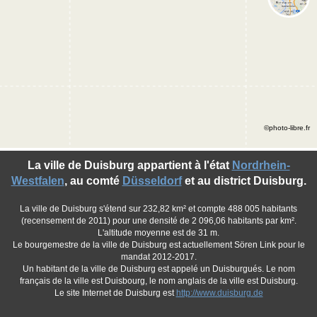
©photo-libre.fr
La ville de Duisburg appartient à l'état
Nordrhein-
Westfalen
, au comté
Düsseldorf
et au district Duisburg.
La ville de Duisburg s'étend sur 232,82 km² et compte 488 005 habitants
(recensement de 2011) pour une densité de 2 096,06 habitants par km².
L'altitude moyenne est de 31 m.
Le bourgemestre de la ville de Duisburg est actuellement Sören Link pour le
mandat 2012-2017.
Un habitant de la ville de Duisburg est appelé un Duisburgués. Le nom
français de la ville est Duisbourg, le nom anglais de la ville est Duisburg.
Le site Internet de Duisburg est
http://www.duisburg.de