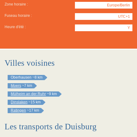
Zone horaire :
Europe/Berlin
Fuseau horaire :
UTC+1
Heure d'été :
Y
Villes voisines
Oberhausen
~8 km
Moers
~7 km
Mülheim an der Ruhr
~9 km
Dinslaken
~15 km
Ratingen
~17 km
Les transports de Duisburg