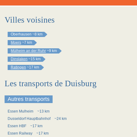
Villes voisines
Oberhausen
~8 km
Moers
~7 km
Mülheim an der Ruhr
~9 km
Dinslaken
~15 km
Ratingen
~17 km
Les transports de Duisburg
Autres transports
Essen Mulheim
~13 km
Dusseldorf Hauptbahnhof
~24 km
Essen HBF
~17 km
Essen Railway
~17 km