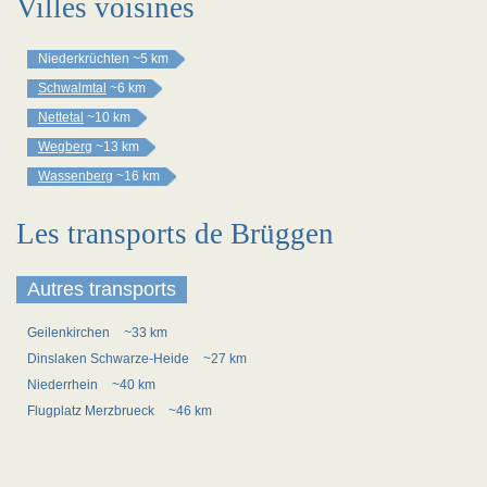
Villes voisines
Niederkrüchten
~5 km
Schwalmtal
~6 km
Nettetal
~10 km
Wegberg
~13 km
Wassenberg
~16 km
Les transports de Brüggen
Autres transports
Geilenkirchen
~33 km
Dinslaken Schwarze-Heide
~27 km
Niederrhein
~40 km
Flugplatz Merzbrueck
~46 km