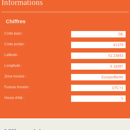
Informations
Chiffres
Code pays :
DE
Code postal :
41379
Latitude :
51.23943
Longitude :
6.18397
Zone horaire :
Europe/Berlin
Fuseau horaire :
UTC+1
Heure d'été :
Y