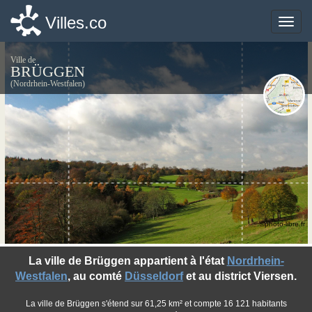
Villes.co
Villes.co
Toggle
Toggle
naviga
naviga
Ville de
BRÜGGEN
(Nordrhein-Westfalen)
©photo-libre.fr
La ville de Brüggen appartient à l'état
Nordrhein-
Westfalen
, au comté
Düsseldorf
et au district Viersen.
La ville de Brüggen s'étend sur 61,25 km² et compte 16 121 habitants