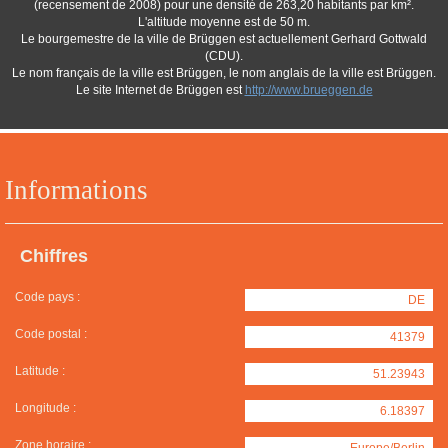
(recensement de 2008) pour une densité de 263,20 habitants par km².
L'altitude moyenne est de 50 m.
Le bourgemestre de la ville de Brüggen est actuellement Gerhard Gottwald
(CDU).
Le nom français de la ville est Brüggen, le nom anglais de la ville est Brüggen.
Le site Internet de Brüggen est
http://www.brueggen.de
Informations
Chiffres
Code pays :
DE
Code postal :
41379
Latitude :
51.23943
Longitude :
6.18397
Zone horaire :
Europe/Berlin