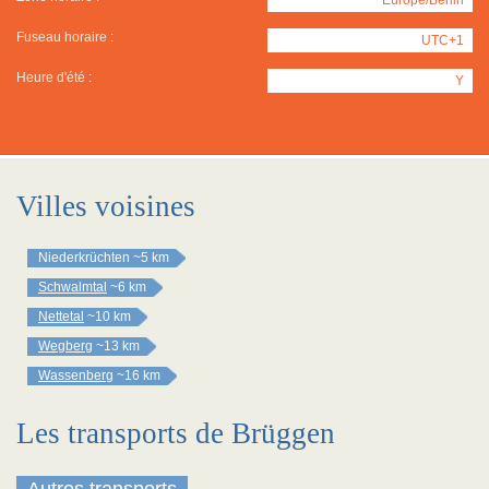
Fuseau horaire :
UTC+1
Heure d'été :
Y
Villes voisines
Niederkrüchten
~5 km
Schwalmtal
~6 km
Nettetal
~10 km
Wegberg
~13 km
Wassenberg
~16 km
Les transports de Brüggen