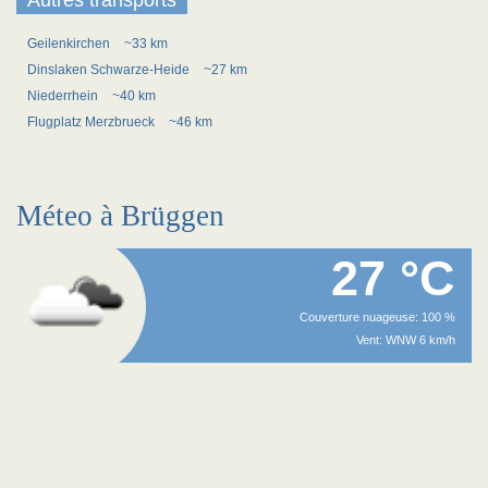
Autres transports
Geilenkirchen
~33 km
Dinslaken Schwarze-Heide
~27 km
Niederrhein
~40 km
Flugplatz Merzbrueck
~46 km
Méteo à Brüggen
27 °C
Couverture nuageuse: 100 %
Vent: WNW 6 km/h