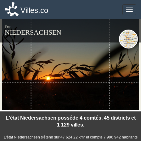
Villes.co
Villes.co
Toggle
Toggle
naviga
naviga
État
NIEDERSACHSEN
©photo-libre.fr
L'état Niedersachsen posséde 4 comtés, 45 districts et
1 129 villes.
L'état Niedersachsen s'étend sur 47 624,22 km² et compte 7 996 942 habitants