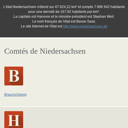
L'état Niedersachsen s'étend sur 47 624,22 km² et compte 7 996 942 habitants
pour une densité de 167,92 habitants par km².
La capitale est Hanovre et le ministre-président est Stephan Weil.
Le nom français de l'état est Basse-Saxe.
Le site Internet de l'état est
http://www.niedersachsen.de
Comtés de Niedersachsen
Braunschweig