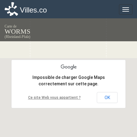
Villes.co
Villes.co
Toggle
Toggle
naviga
naviga
Carte de
WORMS
(Rheinland-Pfalz)
Impossible de charger Google Maps
Impossible de charger Google Maps
correctement sur cette page.
correctement sur cette page.
OK
OK
Ce site Web vous appartient ?
Ce site Web vous appartient ?