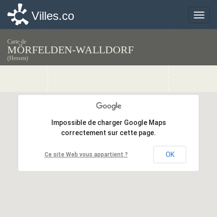
Villes.co
Villes.co
Toggle
Toggle
naviga
naviga
Carte de
MÖRFELDEN-WALLDORF
(Hessen)
Impossible de charger Google Maps
Impossible de charger Google Maps
correctement sur cette page.
correctement sur cette page.
OK
OK
Ce site Web vous appartient ?
Ce site Web vous appartient ?