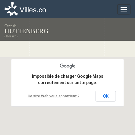
Villes.co
Villes.co
Toggle
Toggle
naviga
naviga
Carte de
HÜTTENBERG
(Hessen)
Impossible de charger Google Maps
Impossible de charger Google Maps
correctement sur cette page.
correctement sur cette page.
OK
OK
Ce site Web vous appartient ?
Ce site Web vous appartient ?