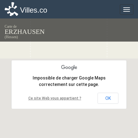
Villes.co
Villes.co
Toggle
Toggle
naviga
naviga
Carte de
ERZHAUSEN
(Hessen)
Impossible de charger Google Maps
Impossible de charger Google Maps
correctement sur cette page.
correctement sur cette page.
OK
OK
Ce site Web vous appartient ?
Ce site Web vous appartient ?