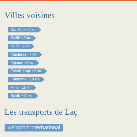
Villes voisines
Sanxhak
~2 km
Selitë
~3 km
Milot
~5 km
Mamuras
~7 km
Zejmen
~8 km
Fushë-Kuqe
~8 km
Thumanë
~10 km
Rrilë
~11 km
Sukth
~14 km
Les transports de Laç
Aéroport international