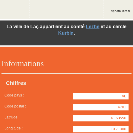
©photo-libre.fr
La ville de Laç appartient au comté
Lezhë
et au cercle
Kurbin
.
Informations
Chiffres
Code pays :
AL
Code postal :
4701
Latitude :
41.63556
Longitude :
19.71306