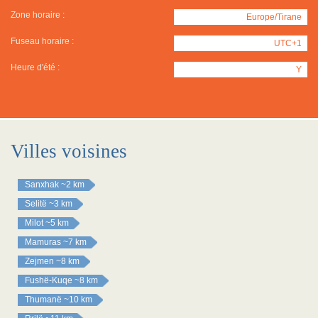
Zone horaire :
Europe/Tirane
Fuseau horaire :
UTC+1
Heure d'été :
Y
Villes voisines
Sanxhak
~2 km
Selitë
~3 km
Milot
~5 km
Mamuras
~7 km
Zejmen
~8 km
Fushë-Kuqe
~8 km
Thumanë
~10 km