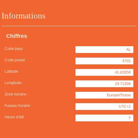
Informations
Chiffres
Code pays :
AL
Code postal :
4701
Latitude :
41.63556
Longitude :
19.71306
Zone horaire :
Europe/Tirane
Fuseau horaire :
UTC+1
Heure d'été :
Y