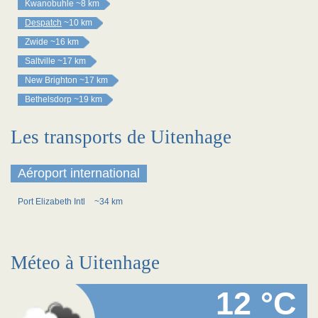
Kwanobuhle
~8 km
Despatch
~10 km
Zwide
~16 km
Saltville
~17 km
New Brighton
~17 km
Bethelsdorp
~19 km
Les transports de Uitenhage
Aéroport international
Port Elizabeth Intl
~34 km
Méteo à Uitenhage
12 °C