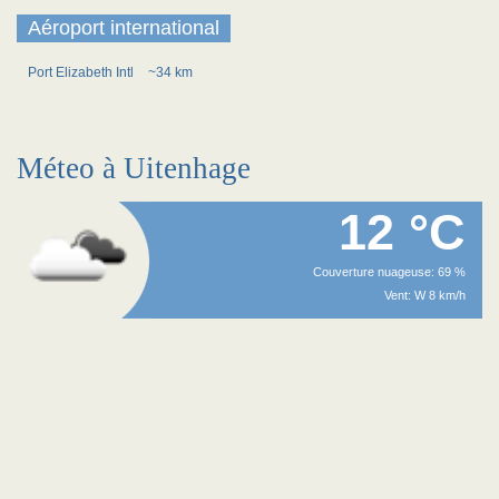
Aéroport international
Port Elizabeth Intl
~34 km
Méteo à Uitenhage
12 °C
Couverture nuageuse: 69 %
Vent: W 8 km/h