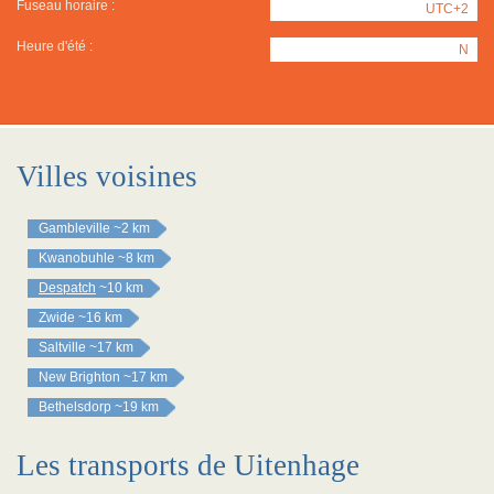
Fuseau horaire :
UTC+2
Heure d'été :
N
Villes voisines
Gambleville
~2 km
Kwanobuhle
~8 km
Despatch
~10 km
Zwide
~16 km
Saltville
~17 km
New Brighton
~17 km
Bethelsdorp
~19 km
Les transports de Uitenhage