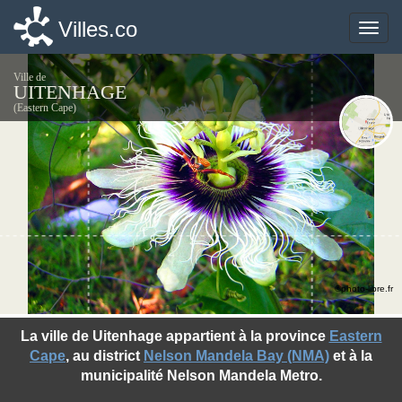
Villes.co
Villes.co
Toggle
Toggle
naviga
naviga
Ville de
UITENHAGE
(Eastern Cape)
©photo-libre.fr
La ville de Uitenhage appartient à la province
Eastern
Cape
, au district
Nelson Mandela Bay (NMA)
et à la
municipalité Nelson Mandela Metro.