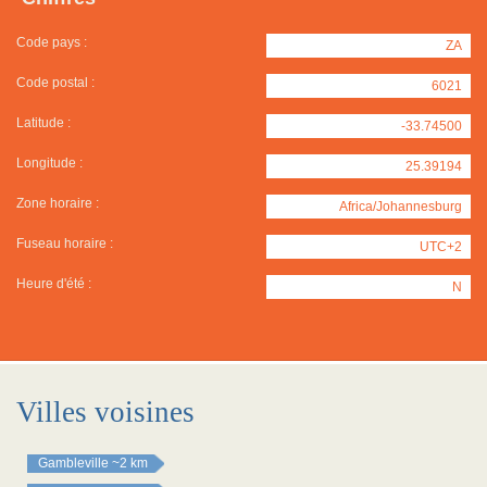
Code pays :
ZA
Code postal :
6021
Latitude :
-33.74500
Longitude :
25.39194
Zone horaire :
Africa/Johannesburg
Fuseau horaire :
UTC+2
Heure d'été :
N
Villes voisines
Gambleville
~2 km