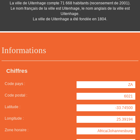
La ville de Uitenhage compte 71 668 habitants (recensement de 2001).
Le nom français de la ville est Uitenhage, le nom anglais de la ville est
Uitenhage.
La ville de Uitenhage a été fondée en 1804.
Informations
Chiffres
Code pays :
ZA
Code postal :
6021
Latitude :
-33.74500
Longitude :
25.39194
Zone horaire :
Africa/Johannesburg