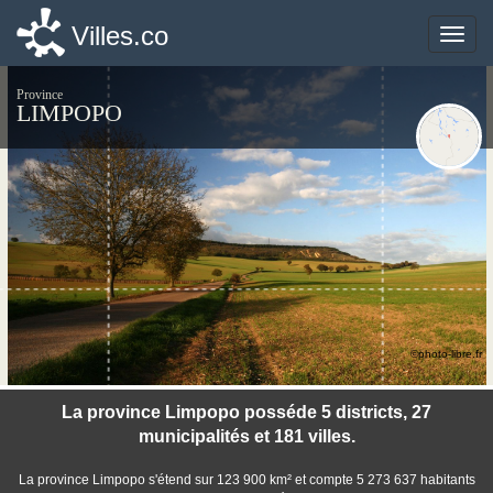
Villes.co
Villes.co
Toggle
Toggle
naviga
naviga
Province
LIMPOPO
©photo-libre.fr
La province Limpopo posséde 5 districts, 27
municipalités et 181 villes.
La province Limpopo s'étend sur 123 900 km² et compte 5 273 637 habitants