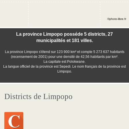
©photo-libre.fr
La province Limpopo posséde 5 districts, 27
municipalités et 181 villes.
La province Limpopo s'étend sur 123 900 km² et compte 5 273 637 habitants
(recensement de 2001) pour une densité de 42,56 habitants par km².
La capitale est Polokwane.
La langue officiel de la province est Sepedi. Le nom français de la province est
Limpopo.
Districts de Limpopo